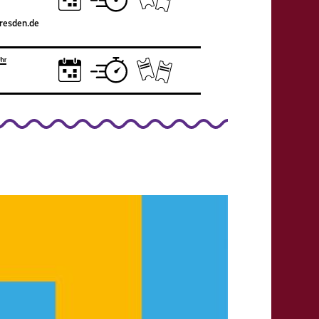
resden.de
hr