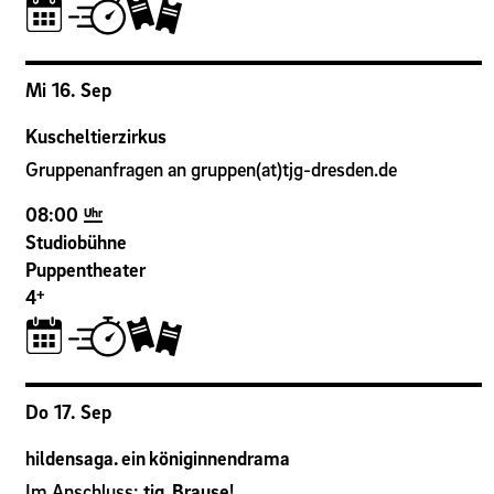
Mi
16
.
Sep
Kuscheltierzirkus
Gruppenanfragen an gruppen(at)tjg-dresden.de
08:00
Uhr
Studiobühne
Puppentheater
+
4
Do
17
.
Sep
hildensaga. ein königinnendrama
Im Anschluss:
tjg. Brause
!