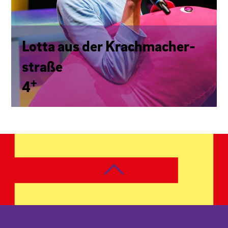
Lotta aus der Krach­ma­cher­
stra­ße
+
4