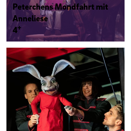
Pe­ter­chens Mondfahrt mit
Anneliese
+
4